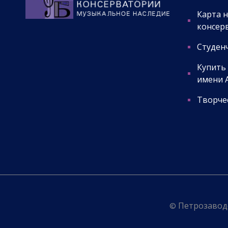
Карта 
консер
Студенч
Купить
имени А
Творчес
© Петрозаводс