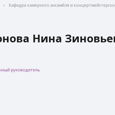
Кафедра камерного ансамбля и концертмейстерског
онова Нина Зиновье
аучный руководитель