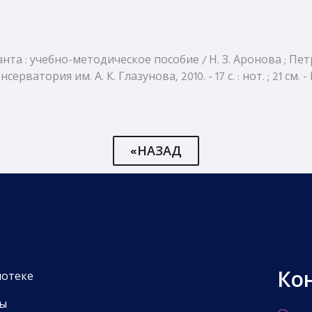
а : учебно-методическое пособие / Н. З. Аронова ; Петро
тория им. А. К. Глазунова, 2010. - 17 с. : нот. ; 21 см. - 
«НАЗАД
Ко
иотеке
ы