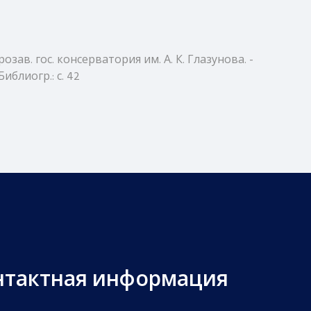
зав. гос. консерватория им. А. К. Глазунова. -
Библиогр.: с. 42
нтактная информация