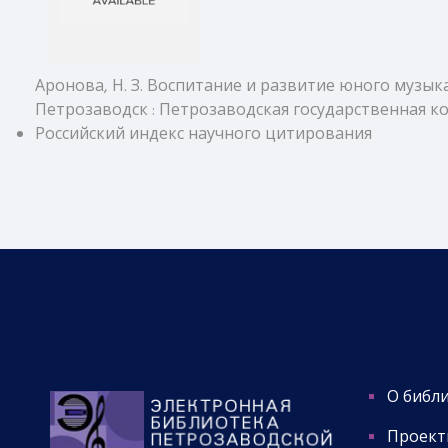
Аронова, Н. З. Воспитание и развитие юного музыкант
Петрозаводск : Петрозаводская государственная консерва
Российский индекс научного цитирования
О библ
Проект