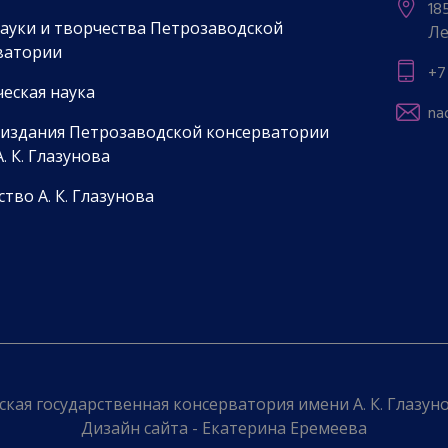
18
науки и творчества Петрозаводской
Ле
ватории
+7
еская наука
na
 издания Петрозаводской консерватории
. К. Глазунова
тво А. К. Глазунова
кая государственная консерватория имени А. К. Глазунов
Дизайн сайта - Екатерина Еремеева