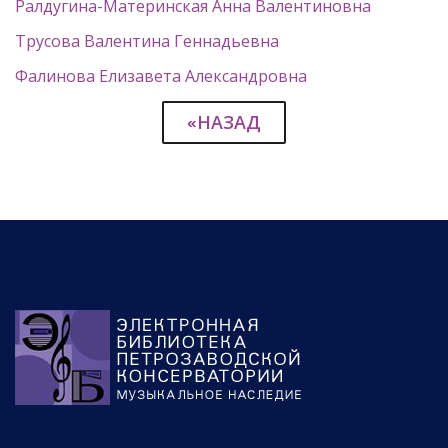
Ралдугина-Материнская Анна Валентиновна
Трусова Валентина Геннадьевна
Фалинова Елизавета Александровна
«НАЗАД