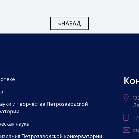
«НАЗАД
Ко
иотеке
ы
18
науки и творчества Петрозаводской
Ле
ватории
+7
еская наука
na
 издания Петрозаводской консерватории