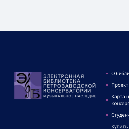
О библ
Проект
Карта 
консер
Студенч
Купить