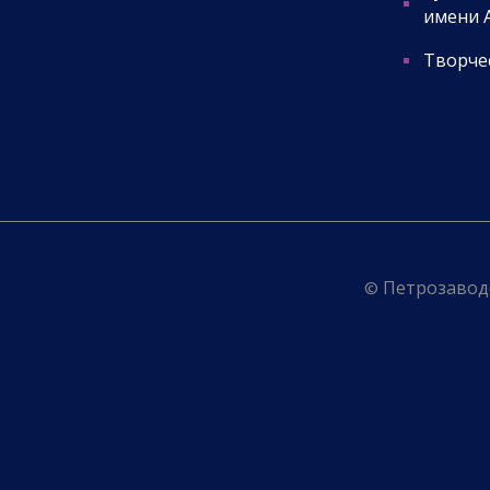
имени А
Творчес
© Петрозаводс