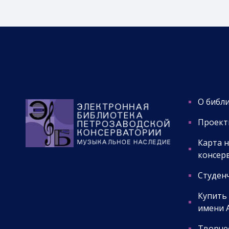
О библ
Проект
Карта 
консер
Студенч
Купить
имени А