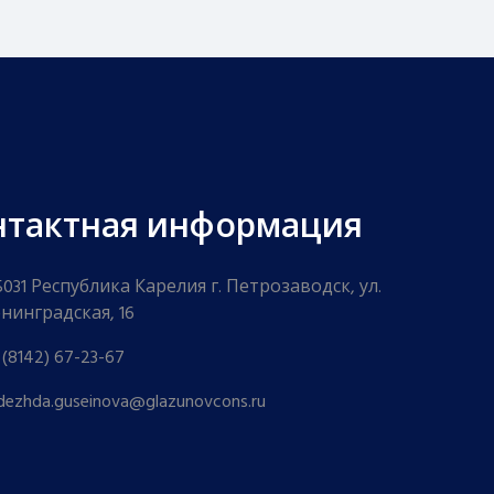
нтактная информация
5031 Республика Карелия г. Петрозаводск, ул.
нинградская, 16
 (8142) 67-23-67
dezhda.guseinova@glazunovcons.ru