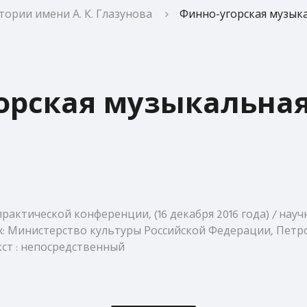
ории имени А. К. Глазунова
Финно-угорская музык
орская музыкальная
рактической конференции, (16 декабря 2016 года) / научн
 данных: Министерство культуры Российской Федерации, П
екст : непосредственный