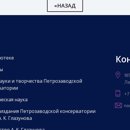
«НАЗАД
Ко
иотеке
ы
18
науки и творчества Петрозаводской
Ле
ватории
+7
еская наука
na
 издания Петрозаводской консерватории
. К. Глазунова