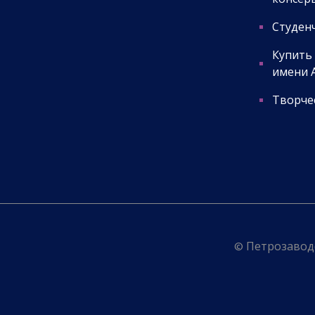
консер
Студенч
Купить
имени А
Творчес
© Петрозаводс