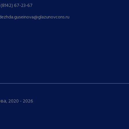
 (8142) 67-23-67
dezhda.guseinova@glazunovcons.ru
а, 2020 - 2026