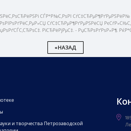
РЅРёС‚РѕСЂРёРЅРі СЃР°Р№С‚РѕРІ СѓС‡СЂРµР¶РґРµРЅРёР№ Р
РІРѕРґРёС‚РµР»СЏ СѓС‡СЂРµР¶РґРµРЅРёСЏ РєСѓР»СЊС‚СѓСЂС‹. -
РѕРґСЃС‚СЂРѕС‡. РїСЂРёРјРµС‡. - РџСЂРѕРґРѕР»Р¶. РќР°С‡Р°
«НАЗАД
Ко
иотеке
ы
18
науки и творчества Петрозаводской
Ле