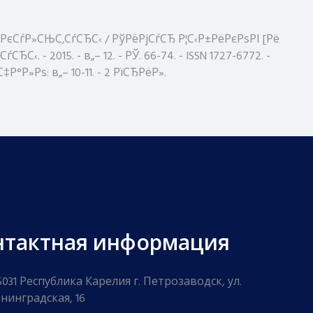
єСѓР»СЊС‚СѓСЂС‹ / РўРёРјСѓСЂ Р¦С‹Р±РёРєРѕРІ [Рё
 2015. - в„– 12. - РЎ. 66-74. - ISSN 1727-6772. -
Р»Рѕ: в„– 10-11. - 2 РїСЂРёР».
нтактная информация
5031 Республика Карелия г. Петрозаводск, ул.
нинградская, 16