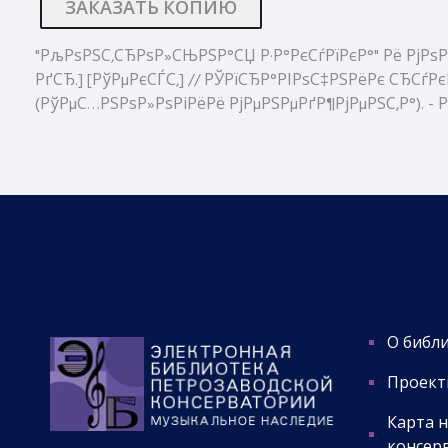
ЗАКАЗАТЬ КОПИЮ
"РљРѕРЅС‚СЂРѕР»СЊРЅР°СЏ Р·Р°РєСѓРїРєР°" Рё РјРѕ
РґСЂ.] [РўРµРєСЃС‚] // РЎРїСЂР°РІРѕС‡РЅРёРє СЂСѓРєРѕ
(РўРµС…РЅРѕР»РѕРіРёРё РјРµРЅРµРґР¶РјРµРЅС‚Р°). - Рџ
О библ
Проект
Карта 