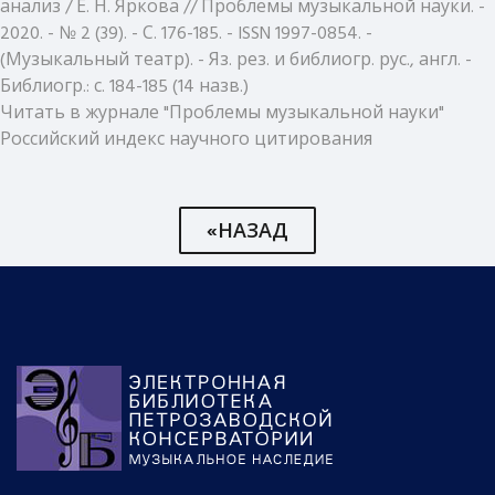
анализ / Е. Н. Яркова // Проблемы музыкальной науки. -
2020. - № 2 (39). - С. 176-185. - ISSN 1997-0854. -
(Музыкальный театр). - Яз. рез. и библиогр. рус., англ. -
Библиогр.: с. 184-185 (14 назв.)
Читать в журнале "Проблемы музыкальной науки"
Российский индекс научного цитирования
«НАЗАД