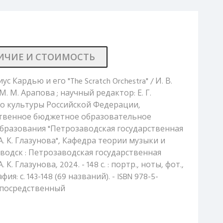
ИЧИЕ И СТОИМОСТЬ
с Кардью и его "The Scratch Orchestra" / И. В.
М. М. Арапова ; научный редактор: Е. Г.
во культуры Российской Федерации,
ственное бюджетное образовательное
бразования "Петрозаводская государственная
. К. Глазунова", Кафедра теории музыки и
водск : Петрозаводская государственная
. Глазунова, 2024. - 148 с. : портр., ноты, фот.,
афия: с. 143-148 (69 названий). - ISBN 978-5-
 непосредственный