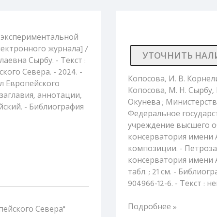
ола экспериментальной
лектронного журнала] /
УТОЧНИТЬ НАЛ
евна Сырбу. - Текст :
ого Севера. - 2024. -
Копосова, И. В. Корнелиу
ал Европейского
Копосова, М. Н. Сырбу, 
 заглавия, аннотации,
Окунева ; Министерст
йский. - Библиография
Федеральное государ
учреждение высшего о
консерватория имени А
композиции. - Петроза
консерватория имени А. К
табл. ; 21 см. - Библиогр
904966-12-6. - Текст :
Подробнее »
пейского Севера"