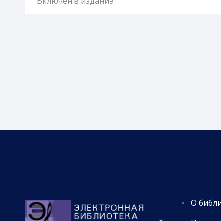
Включен в издание
О библ