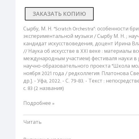
ЗАКАЗАТЬ КОПИЮ
Сырбу, М. Н. “Scratch Orchestra”: особенности 
экспериментальной музыки / Сырбу М. Н. ; на
кандидат искусствоведения, доцент Ирина В
// Наука об искусстве в XXI веке : материалы вс
международным участием) фестиваля науки в 
научно-образовательного проекта "Школа мол
ноября 2021 года / редколлегия: Платонова Св
др.]. - Уфа, 2022. - С. 79-83. - Текст : непосредс
с. 83 (2 названия)
Подробнее »
Читать