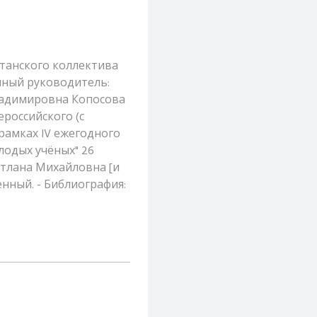
британского коллектива
учный руководитель:
ладимировна Копосова
ероссийского (с
рамках IV ежегодного
одых учёных" 26
етлана Михайловна [и
твенный. - Библиография: