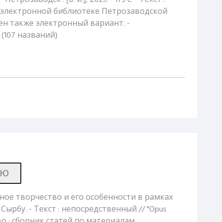
трозаводск : [б. и.], 2023. - 173 с. - Текст :
В электронной библиотеке Петрозаводской
н также электронный вариант. -
4 (107 названий)
ИЮ
вное творчество и его особенности в рамках
 Н. Сырбу. - Текст : непосредственный // "Opus
тво : сборник статей по материалам