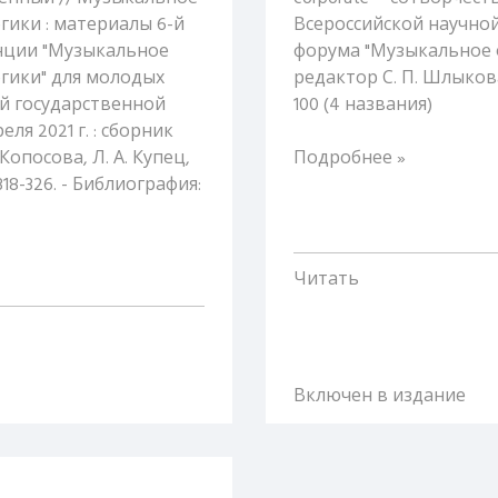
гики : материалы 6-й
Всероссийской научно
нции "Музыкальное
форума "Музыкальное об
огики" для молодых
редактор С. П. Шлыкова. 
й государственной
100 (4 названия)
ля 2021 г. : сборник
Копосова, Л. А. Купец,
Подробнее »
 318-326. - Библиография:
Читать
Включен в издание