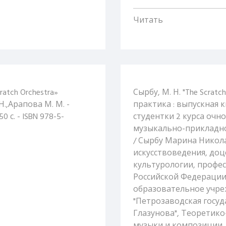
Читать
atch Orchestra»
Сырбу, М. Н. "The Scratc
Н.,Арапова М. М. -
практика : выпускная 
0 с. - ISBN 978-5-
студентки 2 курса очн
музыкально-прикладно
/ Сырбу Марина Никола
искусствоведения, доце
культурологии, профес
Российской Федерации
образовательное учре
"Петрозаводская госуд
Глазунова", Теоретик