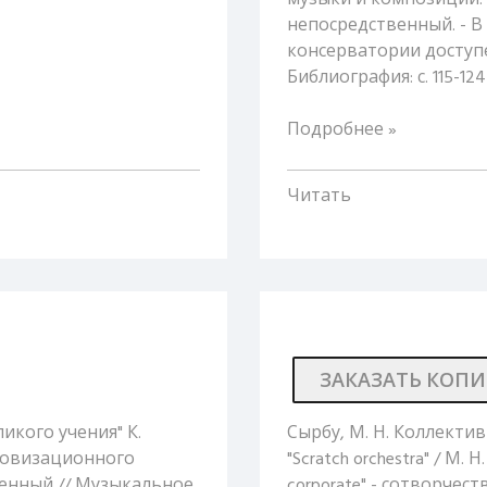
музыки и композиции. - Пе
непосредственный. - 
консерватории доступе
Библиография: с. 115-12
Подробнее »
Читать
ЗАКАЗАТЬ КОП
еликого учения" К.
Сырбу, М. Н. Коллекти
ровизационного
"Scratch orchestra" / М.
твенный // Музыкальное
corporate" - сотворчес