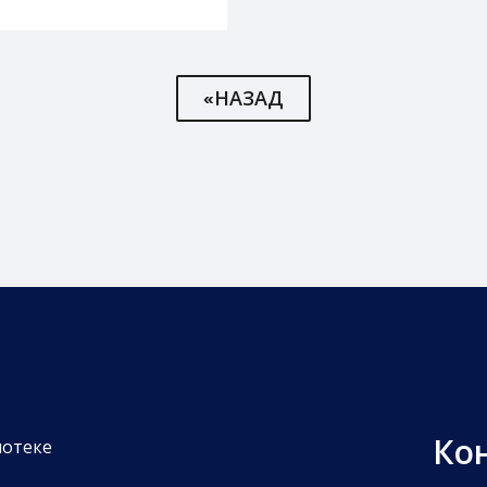
«НАЗАД
Ко
иотеке