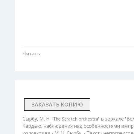
Читать
ЗАКАЗАТЬ КОПИЮ
Сырбу, М. Н. "The Scratch orchestra" в зеркале "В
Кардью: наблюдения над особенностями имп
коллектива / М. Н. Сырбу. - Текст : непосредс