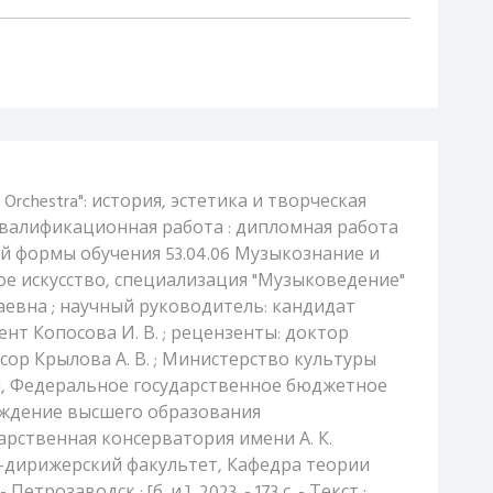
h Orchestra": история, эстетика и творческая
квалификационная работа : дипломная работа
ой формы обучения 53.04.06 Музыкознание и
е искусство, специализация "Музыковедение"
евна ; научный руководитель: кандидат
нт Копосова И. В. ; рецензенты: доктор
сор Крылова А. В. ; Министерство культуры
, Федеральное государственное бюджетное
ждение высшего образования
арственная консерватория имени А. К.
о-дирижерский факультет, Кафедра теории