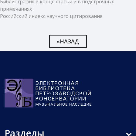
Библиография в конце статьи и в подстрочных
примечаниях
Российский индекс научного цитирования
«НАЗАД
Разделы