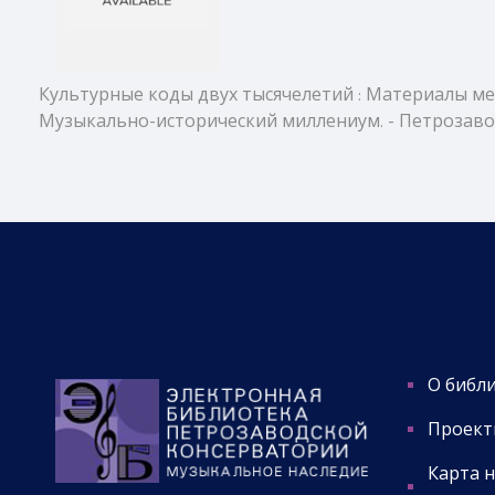
Культурные коды двух тысячелетий : Материалы междуна
Музыкально-исторический миллениум. - Петрозаводск : П
О библ
Проект
Карта 