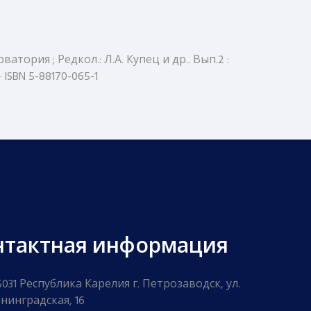
атория ; Редкол.: Л.А. Купец и др.. Вып.2 :
 ISBN 5-88170-065-1
нтактная информация
5031 Республика Карелия г. Петрозаводск, ул.
нинградская, 16