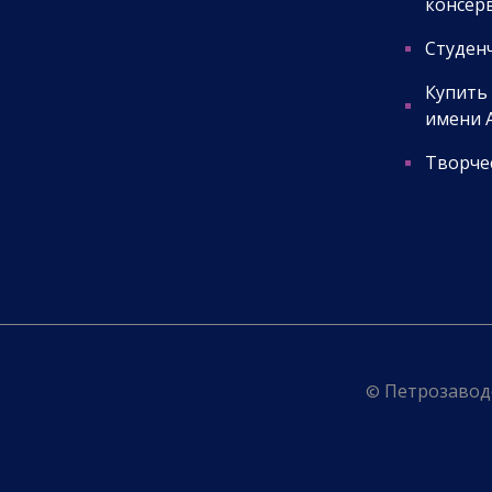
консер
Студенч
Купить
имени А
Творчес
© Петрозаводс