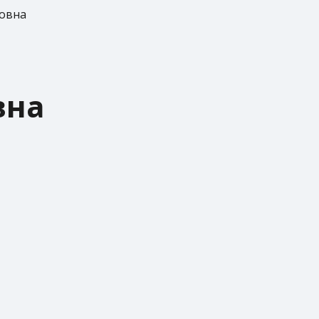
овна
вна