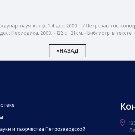
р. науч. конф., 1-4 дек. 2000 г. / Петрозав. гос. консерв
ериодика, 2000. - 122 с. ; 21 см. - Библиогр. в тексте. -
«НАЗАД
Ко
иотеке
ы
18
науки и творчества Петрозаводской
Ле