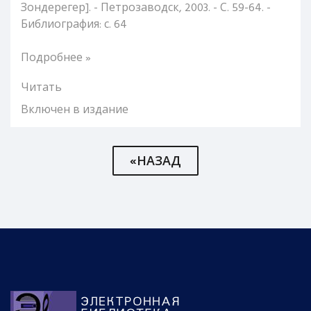
Зондерегер]. - Петрозаводск, 2003. - С. 59-64. -
Библиография: с. 64
Подробнее »
Читать
Включен в издание
«НАЗАД