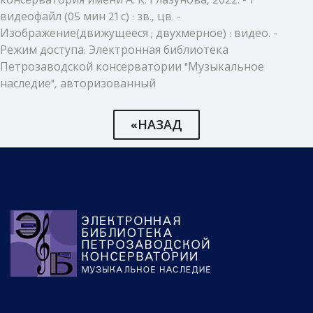
консерватория имени А. К. Глазунова, 2022. - 1
видеофайл (05 мин 21 с) : зв., цв. -
Изображение(движущееся ; двухмерное) : видео. -
Режим доступа: Электронная библиотека
Петрозаводской консерватории "Музыкальное
наследие", авторизованный
«НАЗАД