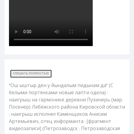
СЛУШАТЬ ПОЛНОСТЬЮ
"Ош ыштыр ден у йындалым пидынам да" (С
белыми портянками новые лапти одела) :
наигрыш на гармонике деревни Пузинерь (мар.
Посенер) Лебяжского района Кировской области
: наигрыш исполнял Каменщиков Анисим
Артемьевич, отец информанта : [фрагмент
видеозаписи] (Петрозаводск : Петрозаводская