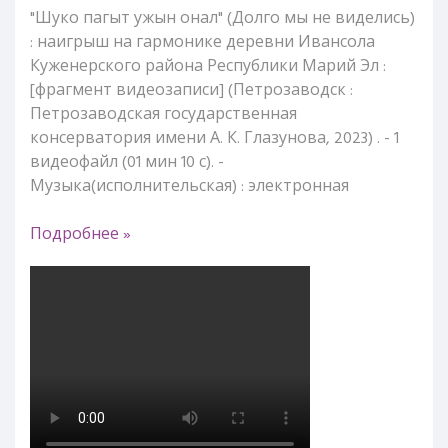
"Шуко пагыт ужын онал" (Долго мы не виделись)
: наигрыш на гармонике деревни Ивансола
Куженерского района Республики Марий Эл :
[фрагмент видеозаписи] (Петрозаводск :
Петрозаводская государственная
консерватория имени А. К. Глазунова, 2023) . - 1
видеофайл (01 мин 10 с). -
Музыка(исполнительская) : электронная
Подробнее »