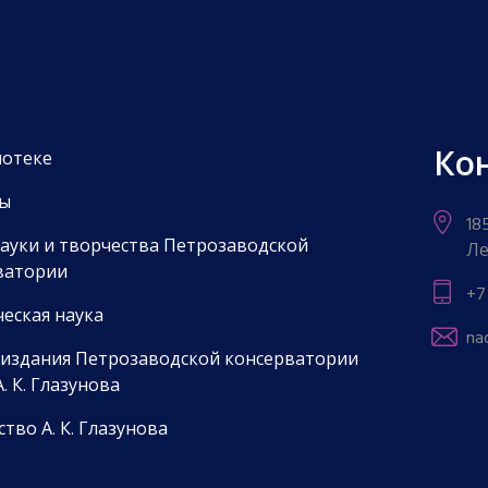
Ко
иотеке
ы
18
науки и творчества Петрозаводской
Ле
ватории
+7
еская наука
na
 издания Петрозаводской консерватории
. К. Глазунова
тво А. К. Глазунова