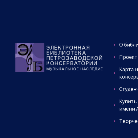
О библ
Проект
Карта 
консер
Студенч
Купить
имени А
Творчес