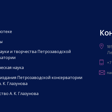
Ко
иотеке
ы
18
науки и творчества Петрозаводской
Ле
ватории
+7
еская наука
na
 издания Петрозаводской консерватории
. К. Глазунова
тво А. К. Глазунова