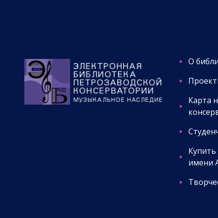
О библ
Проект
Карта 
консер
Студенч
Купить
имени А
Творчес