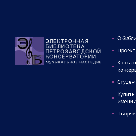
О библ
Проект
Карта 
консер
Студенч
Купить
имени А
Творчес