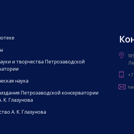
Ко
иотеке
ы
18
науки и творчества Петрозаводской
Ле
ватории
+7
еская наука
na
 издания Петрозаводской консерватории
. К. Глазунова
тво А. К. Глазунова